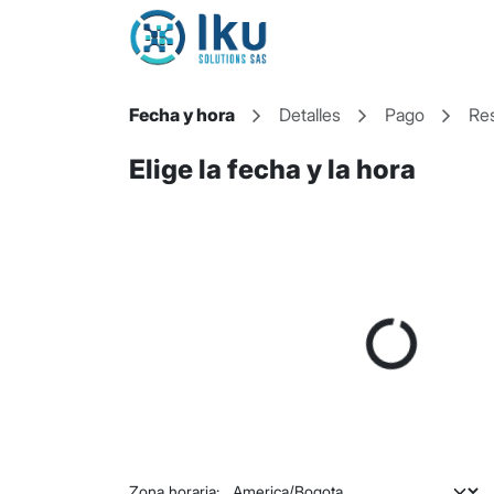
Ir al contenido
Fecha y hora
Detalles
Pago
Re
Elige la fecha y la hora
Zona horaria: