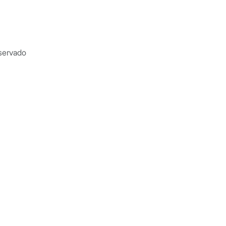
Servicios
Blog
Cita
Tienda
servado